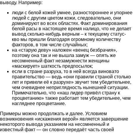
выводу. Например:
люди с белой кожей умнее, разностороннее и упорнее
людей с другим цветом кожи, следовательно, они
доминируют во всех областях. Факт доминирования
белой расы в настоящее время налицо, что не делает
вывод сколько-нибудь верным – к текущему статус-
кво мы пришли благодаря огромному количеству
факторов, в том числе случайных;
на «старую деву» наложен «венец безбрачия»,
поэтому она так и не вышла замуж — опять же
несомненный факт незамужнести женщины
«маскирует» шаткость предпосылок;
если в стране разруха, то в ней всегда виновато
правительство — ведь «они правили страной столько
лет и привели её к разрухе» звучит тем убедительнее,
чем очевиднее неприглядность нынешней ситуации.
Примечательно, что «наш лидер привёл страну к
процветанию» также работает тем убедительнее, чем
нагляднее процветание.
Примеры можно продолжать и далее. Условием
возникновения «искажения верой» является завершение
некоторого вывода указанием на несомненный и
известный факт — он словно передаёт часть своей