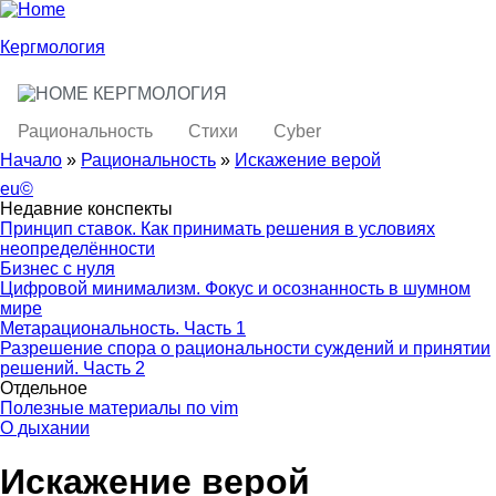
Skip to main content
Skip to search
Кергмология
КЕРГМОЛОГИЯ
toggle
Main menu
Рациональность
Стихи
Cyber
Начало
»
Рациональность
»
Искажение верой
You are here
eu©
Недавние конспекты
Принцип ставок. Как принимать решения в условиях
неопределённости
Бизнес с нуля
Цифровой минимализм. Фокус и осознанность в шумном
мире
Метарациональность. Часть 1
Разрешение спора о рациональности суждений и принятии
решений. Часть 2
Отдельное
Полезные материалы по vim
О дыхании
Искажение верой