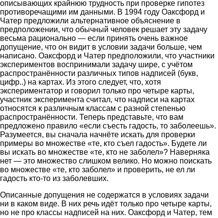
описывающих крайнюю трудность при проверке гипотез
противоречащими им данными. В 1994 году Оаксфорд и
Чатер предложили альтернативное объяснение в
предположении, что обычный человек решает эту задачу
весьма рационально — если принять очень важное
допущение, что он видит в условии задачи больше, чем
написано. Оаксфорд и Чатер предположили, что участники
экспериментов воспринимали задачу шире, с учётом
распространённости различных типов надписей (букв,
цифр..) на картах. Из этого следует, что, хотя
экспериментатор и говорил только про четыре карты,
участник эксперимента считал, что надписи на картах
относятся к различным классам с разной степенью
распространённости. Теперь представьте, что вам
предложено правило «если съесть гадость, то заболеешь».
Разумеется, вы сначала начнёте искать для проверки
примеры во множестве «те, кто съел гадость». Будете ли
вы искать во множестве «те, кто не заболел»? Наверняка
нет — это множество слишком велико. Но можно поискать
во множестве «те, кто заболел» и проверить, не ел ли
гадость кто-то из заболевших.
Описанные допущения не содержатся в условиях задачи
ни в каком виде. В них речь идёт только про четыре карты,
но не про классы надписей на них. Оаксфорд и Чатер, тем