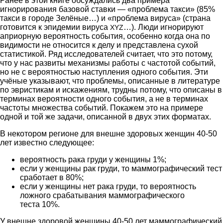
Ранее в этой книге обсуждались два примера
игнорирования базовой ставки — «проблема такси» (85%
такси в городе Зелёные…) и «проблема вируса» (страна
готовится к эпидемии вируса
…). Люди игнорируют
XYZ
априорную вероятность события, особенно когда она по
видимости не относится к делу и представлена сухой
статистикой. Ряд исследователей считает, что это потому,
что у нас развиты механизмы работы с частотой событий,
но не с вероятностью наступления одного события. Эти
учёные указывают, что проблемы, описанные в литературе
по эвристикам и искажениям, трудны потому, что описаны в
терминах вероятности одного события, а не в терминах
частоты множества событий. Покажем это на примере
одной и той же задачи, описанной в двух этих форматах.
В некотором регионе для внешне здоровых женщин 40-50
лет известно следующее:
вероятность рака груди у женщины 1%;
если у женщины рак груди, то маммографический тест
сработает в 80%;
если у женщины нет рака груди, то вероятность
ложного срабатывания маммографического
теста 10%.
У внешне здоровой женщины 40-50 лет маммографический