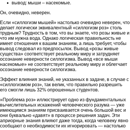
вывод: мыши – насекомые.
Он, очевидно, неверен.
Если «силлогизм мышей» настолько очевидно неверен, что
делает логически эквивалентный «силлогизм роз» столь
трудным? Трудность в том, что вы знаете, что розы живые и
что им нужна вода. Однако логическая правильность не
имеет отношения к вашим знаниям, а лишь требует, чтобы
вывод следовал из предпосылок. Вывод «розы живые
существа» соответствует реальному миру и затрудняет
осознание неверности силлогизма. Вывод «все мыши
насекомые» не соответствует реальному миру и облегчает
осознание неверности силлогизма.
Эффект влияния знаний, не указанных в задаче, в случае с
«силлогизмом роз», так велик, что правильно разрешить
его смогли лишь 32% опрошенных студентов.
»Проблема роз» иллюстрирует одно из фундаментальных
вычислительных искажений человеческого разума — уже
имеющимся знаниям присваивается очень большой вес и
они буквально «давят» в процессе решения задач. Эти
априорные знания влияют даже тогда, когда человеку явно
сообщают о необходимости их игнорировать — настолько