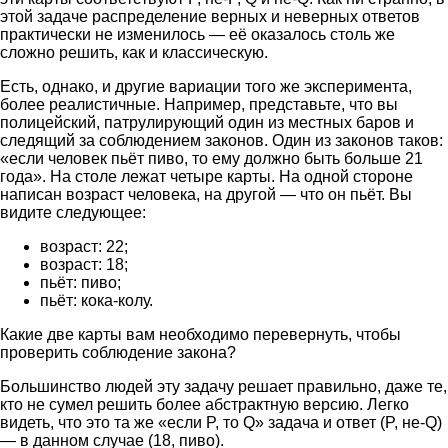
этой задаче распределение верных и неверных ответов
практически не изменилось — её оказалось столь же
сложно решить, как и классическую.
Есть, однако, и другие вариации того же эксперимента,
более реалистичные. Например, представьте, что вы
полицейский, патрулирующий один из местных баров и
следящий за соблюдением законов. Один из законов таков:
«если человек пьёт пиво, то ему должно быть больше 21
года». На столе лежат четыре карты. На одной стороне
написан возраст человека, на другой — что он пьёт. Вы
видите следующее:
возраст: 22;
возраст: 18;
пьёт: пиво;
пьёт: кока-колу.
Какие две карты вам необходимо перевернуть, чтобы
проверить соблюдение закона?
Большинство людей эту задачу решает правильно, даже те,
кто не сумел решить более абстрактную версию. Легко
видеть, что это та же «если P, то Q» задача и ответ (P, не-Q)
— в данном случае (18, пиво).