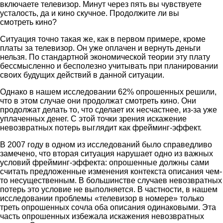
включаете телевизор. Минут через пять вы чувствуете
усталость, да и кино скучное. Продолжите ли вы
смотреть кино?
Ситуация точно такая же, как в первом примере, кроме
платы за телевизор. Он уже оплачен и вернуть деньги
нельзя. По стандартной экономической теории эту плату
бессмысленно и бесполезно учитывать при планировании
своих будущих действий в данной ситуации.
Однако в нашем исследовании 62% опрошенных решили,
что в этом случае они продолжат смотреть кино. Они
продолжат делать то, что сделает их несчастнее, из-за уже
уплаченных денег. С этой точки зрения искажение
невозвратных потерь выглядит как фрейминг-эффект.
В 2007 году в одном из исследований было справедливо
замечено, что вторая ситуация нарушает одно из важных
условий фрейминг-эффекта: опрошенные должны сами
считать предложенные изменения контекста описания чем-
то несущественным. В большинстве случаев невозвратных
потерь это условие не выполняется. В частности, в нашем
исследовании проблемы «телевизор в номере» только
треть опрошенных сочла оба описания одинаковыми. Эта
часть опрошенных избежала искажения невозвратных