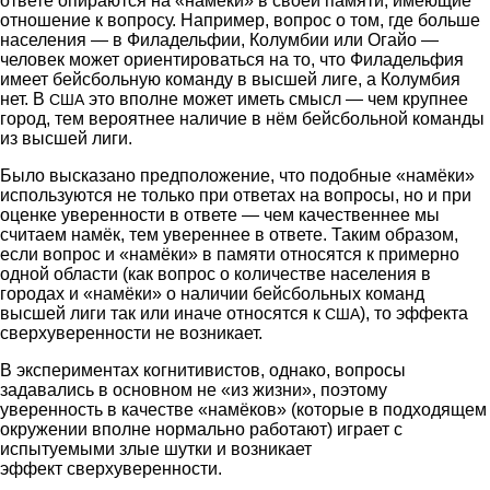
ответе опираются на «намеки» в своей памяти, имеющие
отношение к вопросу. Например, вопрос о том, где больше
населения — в Филадельфии, Колумбии или Огайо —
человек может ориентироваться на то, что Филадельфия
имеет бейсбольную команду в высшей лиге, а Колумбия
нет. В
это вполне может иметь смысл — чем крупнее
США
город, тем вероятнее наличие в нём бейсбольной команды
из высшей лиги.
Было высказано предположение, что подобные «намёки»
используются не только при ответах на вопросы, но и при
оценке уверенности в ответе — чем качественнее мы
считаем намёк, тем увереннее в ответе. Таким образом,
если вопрос и «намёки» в памяти относятся к примерно
одной области (как вопрос о количестве населения в
городах и «намёки» о наличии бейсбольных команд
высшей лиги так или иначе относятся к
), то эффекта
США
сверхуверенности не возникает.
В экспериментах когнитивистов, однако, вопросы
задавались в основном не «из жизни», поэтому
уверенность в качестве «намёков» (которые в подходящем
окружении вполне нормально работают) играет с
испытуемыми злые шутки и возникает
эффект сверхуверенности.