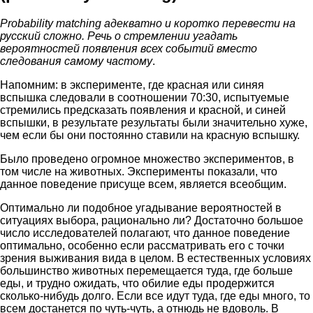
Probability matching адекватно и коротко перевести на
русский сложно. Речь о стремлении угадать
вероятностей появления всех событий вместо
следования самому частому
.
Напомним: в эксперименте, где красная или синяя
вспышка следовали в соотношении 70:30, испытуемые
стремились предсказать появления и красной, и синей
вспышки, в результате результаты были значительно хуже,
чем если бы они постоянно ставили на красную вспышку.
Было проведено огромное множество экспериментов, в
том числе на животных. Эксперименты показали, что
данное поведение присуще всем, является всеобщим.
Оптимально ли подобное угадывание вероятностей в
ситуациях выбора, рационально ли? Достаточно большое
число исследователей полагают, что данное поведение
оптимально, особенно если рассматривать его с точки
зрения выживания вида в целом. В естественных условиях
большинство животных перемещается туда, где больше
еды, и трудно ожидать, что обилие еды продержится
сколько-нибудь долго. Если все идут туда, где еды много, то
всем достанется по чуть-чуть, а отнюдь не вдоволь. В