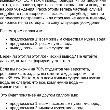
имеющихся. Если такой вывод приводит к противоречиям,
то это, как правило, признак несогласованности исходного
набора убеждения. Рассмотрим теперь частный случай
подобного противоречия — искажающие убеждения при
логических построениях, или стремление делать выводы,
опираясь не на логику, а на сопутствующие убеждения.
Рассмотрим силлогизм:
предпосылка 1: всем живым существам нужна вода;
предпосылка 2: розам нужна вода;
вывод: розы — живые существа.
Верен ли этот ли этот логический вывод? Не читайте
дальше, пока не сформулируете ответ.
Если вы похожи на 70% студентов университета,
решавших это задачу, вы ответите «да, верен» — и
ошибётесь. Из того, что всем живым существам нужна
вода, не следует, что все, кому нужна вода —
живые существа.
Это будет понятнее на другом силлогизме:
предпосылка 1: всем насекомым нужен кислород;
предпосылка 2: мышам нужен кислород.