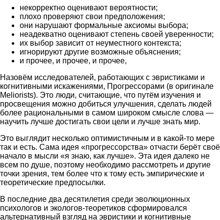
некорректно оценивают вероятности;
плохо проверяют свои предположения;
они нарушают формальные аксиомы выбора;
неадекватно оценивают степень своей уверенности;
их выбор зависит от неуместного контекста;
игнорируют другие возможные объяснения;
и прочее, и прочее, и прочее,
Назовём исследователей, работающих с эвристиками и
когнитивными искажениями, Прогрессорами (в оригинале
Meliorists). Это люди, считающие, что путём изучения и
просвещения можно добиться улучшения, сделать людей
более рациональными в самом широком смысле слова —
научить лучше достигать свои цели и лучше знать мир.
Это выглядит несколько оптимистичным и в какой-то мере
так и есть. Сама идея «прогрессорства» отчасти берёт своё
начало в мысли «я знаю, как лучше». Эта идея далеко не
всем по душе, поэтому необходимо рассмотреть и другие
точки зрения, тем более что к тому есть эмпирические и
теоретические предпосылки.
В последние два десятилетия среди эволюционных
психологов и экологов-теоретиков сформировался
альтернативный взгляд на эвристики и когнитивные