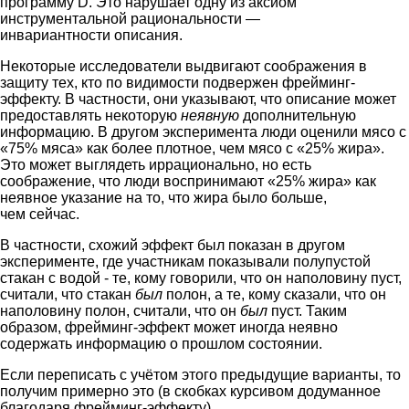
программу D. Это нарушает одну из аксиом
инструментальной рациональности —
инвариантности описания.
Некоторые исследователи выдвигают соображения в
защиту тех, кто по видимости подвержен фрейминг-
эффекту. В частности, они указывают, что описание может
предоставлять некоторую
неявную
дополнительную
информацию. В другом эксперимента люди оценили мясо с
«75% мяса» как более плотное, чем мясо с «25% жира».
Это может выглядеть иррационально, но есть
соображение, что люди воспринимают «25% жира» как
неявное указание на то, что жира было больше,
чем сейчас.
В частности, схожий эффект был показан в другом
эксперименте, где участникам показывали полупустой
стакан с водой - те, кому говорили, что он наполовину пуст,
считали, что стакан
был
полон, а те, кому сказали, что он
наполовину полон, считали, что он
был
пуст. Таким
образом, фрейминг-эффект может иногда неявно
содержать информацию о прошлом состоянии.
Если переписать с учётом этого предыдущие варианты, то
получим примерно это (в скобках курсивом додуманное
благодаря фрейминг-эффекту)