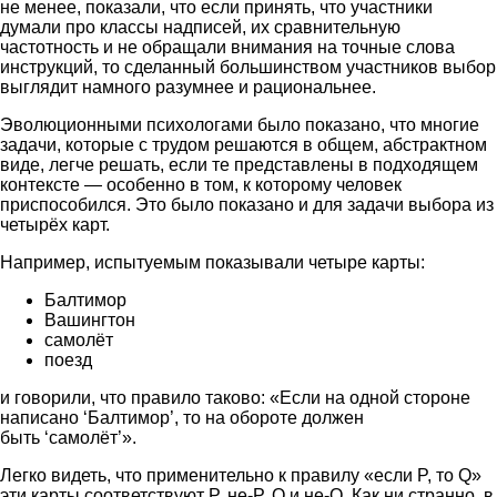
не менее, показали, что если принять, что участники
думали про классы надписей, их сравнительную
частотность и не обращали внимания на точные слова
инструкций, то сделанный большинством участников выбор
выглядит намного разумнее и рациональнее.
Эволюционными психологами было показано, что многие
задачи, которые с трудом решаются в общем, абстрактном
виде, легче решать, если те представлены в подходящем
контексте — особенно в том, к которому человек
приспособился. Это было показано и для задачи выбора из
четырёх карт.
Например, испытуемым показывали четыре карты:
Балтимор
Вашингтон
самолёт
поезд
и говорили, что правило таково: «Если на одной стороне
написано ‘Балтимор’, то на обороте должен
быть ‘самолёт’».
Легко видеть, что применительно к правилу «если P, то Q»
эти карты соответствуют P, не-P, Q и не-Q. Как ни странно, в