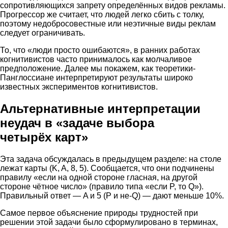
сопротивляющихся запрету определённых видов рекламы.
Прогрессор же считает, что людей легко сбить с толку,
поэтому недобросовестные или неэтичные виды реклам
следует ограничивать.
То, что «люди просто ошибаются», в ранних работах
когнитивистов часто принималось как молчаливое
предположение. Далее мы покажем, как теоретики-
Панглоссиане интерпретируют результаты широко
известных экспериментов когнитивистов.
Альтернативные интерпретации
неудач в «задаче выбора
четырёх карт»
Эта задача обсуждалась в предыдущем разделе: на столе
лежат карты (K, A, 8, 5). Сообщается, что они подчинены
правилу «если на одной стороне гласная, на другой
стороне чётное число» (правило типа «если P, то Q»).
Правильный ответ — A и 5 (P и не-Q) — дают меньше 10%.
Самое первое объяснение природы трудностей при
решении этой задачи было сформулировано в терминах,