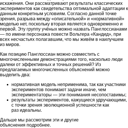
искажения. Они рассматривают результаты классических
экспериментов как свидетельства оптимальной адаптации к
данным конкретным условиям. Согласно данной точке
зрения, разрыва между «описательной» и «нормативной»
моделью нет, поскольку вторая является одновременно и
первой. Эту группу учёных можно назвать Панглоссианами
— по имени персонажа повести Вольтера «Кандид», при
всех несчастьях полагавшим, что мы живём в наилучшем
из миров.
Как позицию Панглоссиан можно совместить с
многочисленными демонстрациями того, насколько люди
далеки от эффективных и точных решений? Из
предлагаемых многочисленных объяснений можно
выделить два:
нормативная модель неприменима, так как участники
экспериментов понимают задачи иначе, чем
экспериментаторы — эти понимания несопоставимы;
результаты экспериментов, кажущиеся удручающими,
с точки зрения эволюционной успешности как
раз идеальны.
Дальше мы рассмотрим эти и другие
объяснения подробнее.