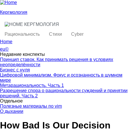
Skip to main content
Skip to search
Кергмология
КЕРГМОЛОГИЯ
toggle
Main menu
Рациональность
Стихи
Cyber
Home
You are here
eu©
Недавние конспекты
Принцип ставок. Как принимать решения в условиях
неопределённости
Бизнес с нуля
Цифровой минимализм. Фокус и осознанность в шумном
мире
Метарациональность. Часть 1
Разрешение спора о рациональности суждений и принятии
решений. Часть 2
Отдельное
Полезные материалы по vim
О дыхании
How Bad Is Our Decision