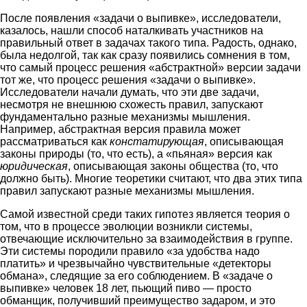
После появления «задачи о выпивке», исследователи,
казалось, нашли способ наталкивать участников на
правильный ответ в задачах такого типа. Радость, однако,
была недолгой, так как сразу появились сомнения в том,
что самый процесс решения «абстрактной» версии задачи
тот же, что процесс решения «задачи о выпивке».
Исследователи начали думать, что эти две задачи,
несмотря не внешнюю схожесть правил, запускают
фундаментально разные механизмы мышления.
Например, абстрактная версия правила может
рассматриваться как
констатирующая
, описывающая
законы природы (то, что есть), а «пьяная» версия как
юридическая
, описывающая законы общества (то, что
должно быть). Многие теоретики считают, что два этих типа
правил запускают разные механизмы мышления.
Самой известной среди таких гипотез является теория о
том, что в процессе эволюции возникли системы,
отвечающие исключительно за взаимодействия в группе.
Эти системы породили правило «за удобства надо
платить» и чрезвычайно чувствительные «детекторы
обмана», следящие за его соблюдением. В «задаче о
выпивке» человек 18 лет, пьющий пиво — просто
обманщик, получивший преимущество задаром, и это