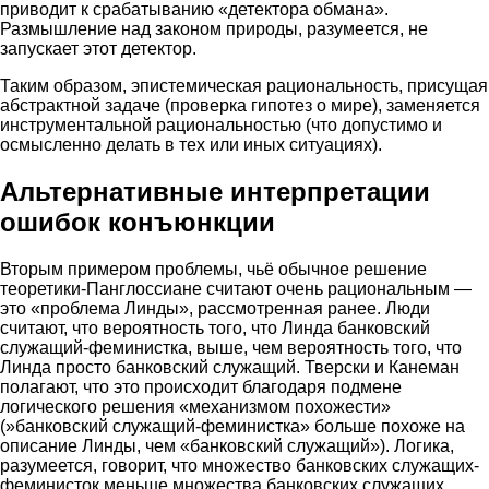
приводит к срабатыванию «детектора обмана».
Размышление над законом природы, разумеется, не
запускает этот детектор.
Таким образом, эпистемическая рациональность, присущая
абстрактной задаче (проверка гипотез о мире), заменяется
инструментальной рациональностью (что допустимо и
осмысленно делать в тех или иных ситуациях).
Альтернативные интерпретации
ошибок конъюнкции
Вторым примером проблемы, чьё обычное решение
теоретики-Панглоссиане считают очень рациональным —
это «проблема Линды», рассмотренная ранее. Люди
считают, что вероятность того, что Линда банковский
служащий-феминистка, выше, чем вероятность того, что
Линда просто банковский служащий. Тверски и Канеман
полагают, что это происходит благодаря подмене
логического решения «механизмом похожести»
(»банковский служащий-феминистка» больше похоже на
описание Линды, чем «банковский служащий»). Логика,
разумеется, говорит, что множество банковских служащих-
феминисток меньше множества банковских служащих.