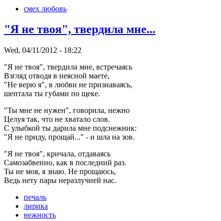
смех любовь
"Я не твоя", твердила мне...
Wed, 04/11/2012 - 18:22
"Я не твоя", твердила мне, встречаясь
Взгляд отводя в неясной маете,
"Не верю я", в любви не признаваясь,
шептала ты губами по щеке.
"Ты мне не нужен", говорила, нежно
Целуя так, что не хватало слов.
С улыбкой ты дарила мне подснежник:
"Я не приду, прощай..." - и шла на зов.
"Я не твоя", кричала, отдаваясь
Самозабвенно, как в последний раз.
Ты не моя, я знаю. Не прощаюсь,
Ведь нету пары неразлучней нас.
печаль
лирика
нежность