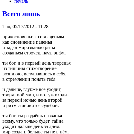
печаль
Всего лишь
Thu, 05/17/2012 - 11:28
прикосновенье к совпаденьям
как сновидение паденья
и задан мирозданью ритм
созданьем строчек, пауз, рифм.
ты бог, и в первый день творенья
из тишины стихотворение
возникло, вслушавшись в себя,
в стремлении понять тебя
и дальше, глубже всё уходит,
творя твой мир, и вот уж входит
за первой ночью день второй
и ритм становится судьбой.
ты бог. ты раздаёшь названья
всему, что только будет. тайна
уходит дальше день за днём.
мир создан. больше ты не в нём.