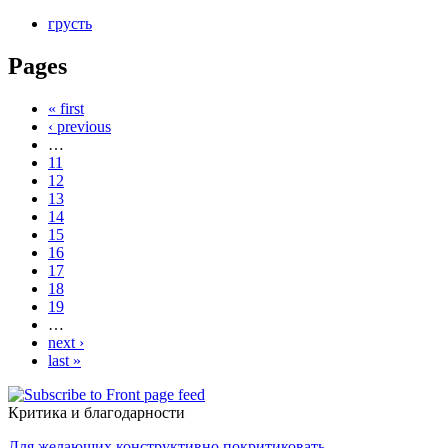
грусть
Pages
« first
‹ previous
…
11
12
13
14
15
16
17
18
19
…
next ›
last »
Критика и благодарности
Для желающих конструктивно покритиковать