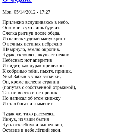
Mon, 05/14/2012 - 17:27
Прилежно вслушиваюсь в небо.
Оно мне в ухо лишь бурчит.
Слегка рыгнув после обеда,
Из капель чудный манускрипт
О вечных истинах небрежно
Швырнуло, землю окропив.
Чудак, склонясь, вкушает нежно
Небесных нот аперитив
И видит, как дурак прилежно
К собранью тайн, пыхтя, приник.
Увы! Забыв в ушах затычки,
Он, кроме шелеста страниц
(попутав с собственной отрыжкой),
Так ни во что и не проник.
Но написал об этом книжку
И стал богат и знаменит.
Чудак же, тихо рассмеясь,
Икнув, из чаши бытия
Чуть отхлебнул и вышел вон,
Оставив в небе лёгкий звон.