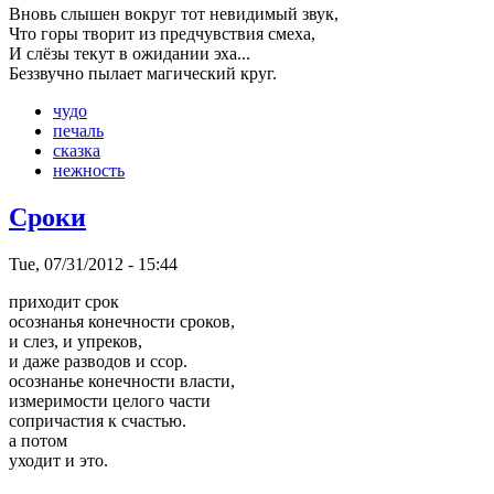
Вновь слышен вокруг тот невидимый звук,
Что горы творит из предчувствия смеха,
И слёзы текут в ожидании эха...
Беззвучно пылает магический круг.
чудо
печаль
сказка
нежность
Сроки
Tue, 07/31/2012 - 15:44
приходит срок
осознанья конечности сроков,
и слез, и упреков,
и даже разводов и ссор.
осознанье конечности власти,
измеримости целого части
сопричастия к счастью.
а потом
уходит и это.