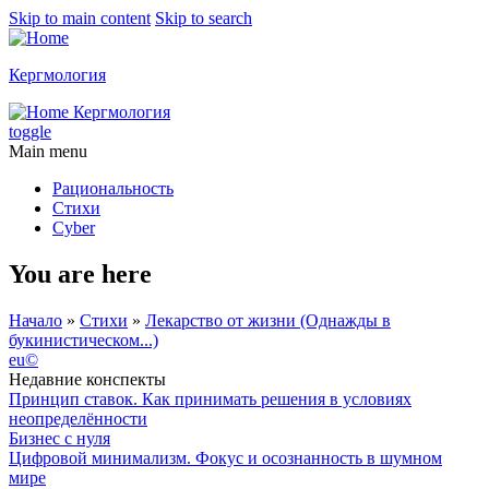
Skip to main content
Skip to search
Кергмология
Кергмология
toggle
Main menu
Рациональность
Стихи
Cyber
You are here
Начало
»
Стихи
»
Лекарство от жизни (Однажды в
букинистическом...)
eu©
Недавние конспекты
Принцип ставок. Как принимать решения в условиях
неопределённости
Бизнес с нуля
Цифровой минимализм. Фокус и осознанность в шумном
мире