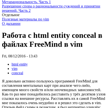
Метарациональность. Часть 1
Разрешение спора о рациональности суждений и принятии
решений. Часть 2
Отдельное
Полезные материалы по vim
О дыхании
Работа с html entity conceal в
файлах FreeMind в vim
Fri, 08/12/2016 - 13:43
html entity
vim
conceal
Я довольно активно пользуюсь программой FreeMind для
составления ментальных карт при анализе чего-либо,
имеющем много свойств и/или неочевидных зависимостей.
Как-то раз мне понадобилось расставить у трёх десятков узлов
ссылки на внешние ресурсы. Расставлять их в самой FreeMind
мне показалось очень неудобно и я решил это сделать в vim.
Открыв файл схемы в редакторе, я был неприятно удивлён: