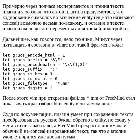
Примерно через полчаса экспериментов и чтения текста
плагина я осознал, что автор плагина предусмотрел, что
кодирование символов во всяческие entity (ещё это называют
conceal) возможно весьма по-всякому, и оставил в тексте
плагина около десяти переменных для тонкой подстройки.
Дальнейшее, как говорится, дело техники. Минут через
пятнадцать я составил в .vimrc вот такой фрагмент кода:
let g:ucs_encode_html = 1

let g:ucs_prefix = '&\#'

let g:ucs_encodematch = '\x\{1,3}'

let g:ucs_suffix = ';'

let g:ucs_is_hex = 1

let g:ucs_is_octal = 0

let g:ucs_filetype = '*.mm'

let g:ucs_digits = 3
После этого vim при открытии файлов *.mm от FreeMind стал
показывать кракозябры html entity в читаемом виде.
Судя по документации, плагин умеет при сохранении текста
преобразовывать русские буквы обратно в entity, но сходу у
меня это не заработало, а FreeMind прекрасно понимала и
обычный не-conceal-изированный текст, так что я вполне
удовлетворился уже достигнутым.