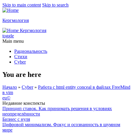
Skip to main content
Skip to search
Кергмология
Кергмология
toggle
Main menu
Рациональность
Стихи
Cyber
You are here
Начало
»
Cyber
»
Работа с html entity conceal в файлах FreeMind
в vim
eu©
Недавние конспекты
Принцип ставок. Как принимать решения в условиях
неопределённости
Бизнес с нуля
Цифровой минимализм. Фокус и осознанность в шумном
мире