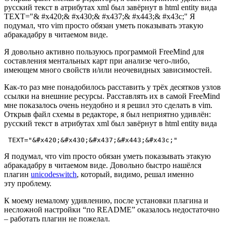
русский текст в атрибутах xml был завёрнут в html entity вида
TEXT="& #x420;& #x430;& #x437;& #x443;& #x43c;" Я
подумал, что vim просто обязан уметь показывать этакую
абракадабру в читаемом виде.
Я довольно активно пользуюсь программой FreeMind для
составления ментальных карт при анализе чего-либо,
имеющем много свойств и/или неочевидных зависимостей.
Как-то раз мне понадобилось расставить у трёх десятков узлов
ссылки на внешние ресурсы. Расставлять их в самой FreeMind
мне показалось очень неудобно и я решил это сделать в vim.
Открыв файл схемы в редакторе, я был неприятно удивлён:
русский текст в атрибутах xml был завёрнут в html entity вида
Я подумал, что vim просто обязан уметь показывать этакую
абракадабру в читаемом виде. Довольно быстро нашёлся
плагин
unicodeswitch
, который, видимо, решал именно
эту проблему.
К моему немалому удивлению, после установки плагина и
несложной настройки “по
README
” оказалось недостаточно
– работать плагин не пожелал.