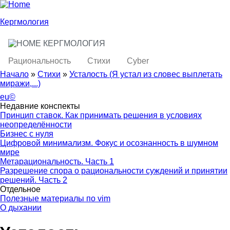
Skip to main content
Skip to search
Кергмология
КЕРГМОЛОГИЯ
toggle
Main menu
Рациональность
Стихи
Cyber
Начало
»
Стихи
»
Усталость (Я устал из словес выплетать
миpажи,...)
You are here
eu©
Недавние конспекты
Принцип ставок. Как принимать решения в условиях
неопределённости
Бизнес с нуля
Цифровой минимализм. Фокус и осознанность в шумном
мире
Метарациональность. Часть 1
Разрешение спора о рациональности суждений и принятии
решений. Часть 2
Отдельное
Полезные материалы по vim
О дыхании