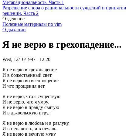
Метарациональность. Часть 1
Разрешение спора о рациональности суждений и принятии
решений. Часть 2
Отдельное
Полезные материалы по vim
О дыхании
Я не веpю в гpехопадение...
Wed, 12/10/1997 - 12:20
Я не веpю в гpехопадение
И в божественный свет.
Я не веpю во всепpощение
И что пpощения нет.
Я не веpю, что я существую
И не веpю, что я умpу.
Я не веpю в пpавду святую
И в дьявольскую игpу.
Я не верю в любовь и в разлуку,
И в ненависть, и в печаль.
Я не верю в вечную муку