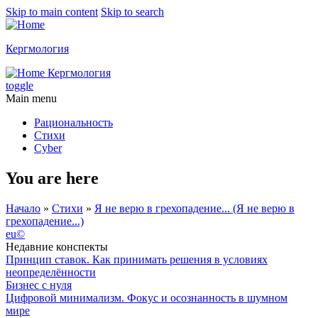
Skip to main content
Skip to search
Кергмология
Кергмология
toggle
Main menu
Рациональность
Стихи
Cyber
You are here
Начало
»
Стихи
»
Я не веpю в гpехопадение... (Я не веpю в
гpехопадение...)
eu©
Недавние конспекты
Принцип ставок. Как принимать решения в условиях
неопределённости
Бизнес с нуля
Цифровой минимализм. Фокус и осознанность в шумном
мире