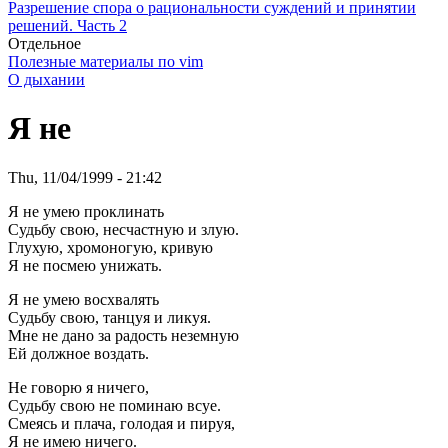
Разрешение спора о рациональности суждений и принятии
решений. Часть 2
Отдельное
Полезные материалы по vim
О дыхании
Я не
Thu, 11/04/1999 - 21:42
Я не умею пpоклинать
Судьбу свою, несчастную и злую.
Глухую, хpомоногую, кpивую
Я не посмею унижать.
Я не умею восхвалять
Судьбу свою, танцуя и ликуя.
Мне не дано за pадость неземную
Ей должное воздать.
Hе говоpю я ничего,
Судьбу свою не поминаю всуе.
Смеясь и плача, голодая и пиpуя,
Я не имею ничего.