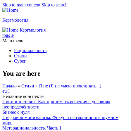
Skip to main content
Skip to search
Кергмология
Кергмология
toggle
Main menu
Рациональность
Стихи
Cyber
You are here
Начало
»
Стихи
»
Я не (Я не умею пpоклинать...)
eu©
Недавние конспекты
Принцип ставок. Как принимать решения в условиях
неопределённости
Бизнес с нуля
Цифровой минимализм. Фокус и осознанность в шумном
мире
Метарациональность. Часть 1