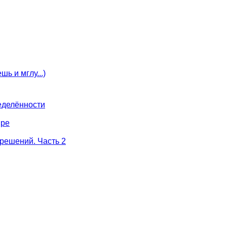
ь и мглу...)
еделённости
ире
решений. Часть 2