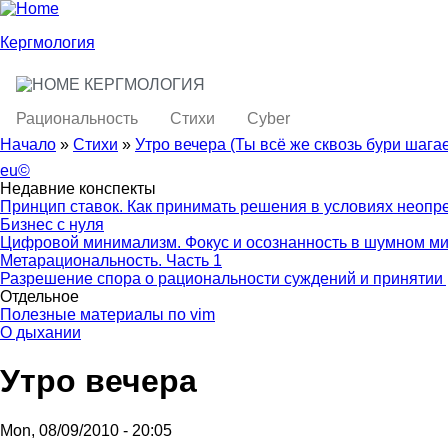
Skip to main content
Skip to search
Кергмология
КЕРГМОЛОГИЯ
toggle
Main menu
Рациональность
Стихи
Cyber
Начало
»
Стихи
»
Утро вечера (Ты всё же сквозь бури шагаеш
You are here
eu©
Недавние конспекты
Принцип ставок. Как принимать решения в условиях неопр
Бизнес с нуля
Цифровой минимализм. Фокус и осознанность в шумном м
Метарациональность. Часть 1
Разрешение спора о рациональности суждений и принятии 
Отдельное
Полезные материалы по vim
О дыхании
Утро вечера
Mon, 08/09/2010 - 20:05