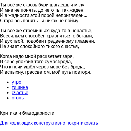
Ты всё же сквозь бури шагаешь и мглу
И мне не понять, до чего ты так жаден.
И в жадности этой порой непригляден...
Стараюсь понять - и никак не пойму.
Ты всё же стремишься куда-то в ненастье,
Всесильем способен сравняться с богами,
И дух твой, подобен предвечному пламени,
Не знает спокойного тихого счастья,
Когда надо мной расцветает заря,
В себе упокоив того сумасброда,
Что к ночи ушёл через море без брода,
И вспыхнул рассветом, мой путь повторя.
утро
тишина
счастье
огонь
Критика и благодарности
Для желающих конструктивно покритиковать