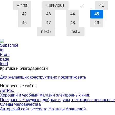
…
« first
‹ previous
41
Pages
42
43
44
45
46
47
48
49
next ›
last »
Критика и благодарности
Для желающих конструктивно покритиковать
Интересные сайты
ЛитРес
Хороший и удобный магазин электронных книг.
Прекрасные, мудрые, добрые и, увы, некоторые несносные
Следы Человечества
Авторский сайт эссеиста Натальи Аляшевой.