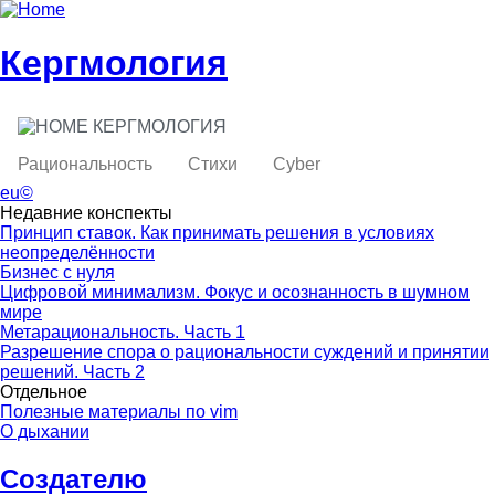
Skip to main content
Skip to search
Кергмология
КЕРГМОЛОГИЯ
toggle
Main menu
Рациональность
Стихи
Cyber
eu©
Недавние конспекты
Принцип ставок. Как принимать решения в условиях
неопределённости
Бизнес с нуля
Цифровой минимализм. Фокус и осознанность в шумном
мире
Метарациональность. Часть 1
Разрешение спора о рациональности суждений и принятии
решений. Часть 2
Отдельное
Полезные материалы по vim
О дыхании
Создателю