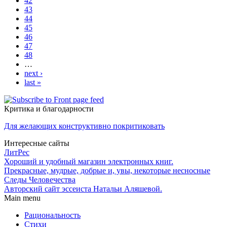
42
43
44
45
46
47
48
…
next ›
last »
Критика и благодарности
Для желающих конструктивно покритиковать
Интересные сайты
ЛитРес
Хороший и удобный магазин электронных книг.
Прекрасные, мудрые, добрые и, увы, некоторые несносные
Следы Человечества
Авторский сайт эссеиста Натальи Аляшевой.
Main menu
Рациональность
Стихи