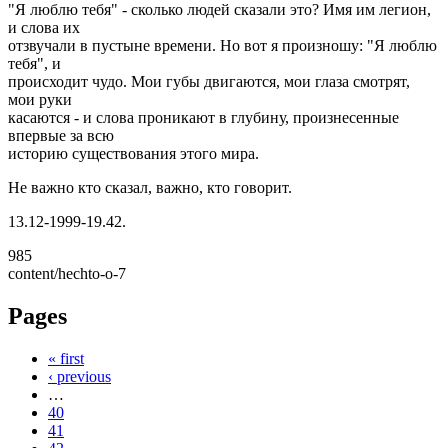
"Я люблю тебя" - сколько людей сказали это? Имя им легион,
и слова их
отзвучали в пустыне времени. Hо вот я произношу: "Я люблю
тебя", и
происходит чудо. Мои губы двигаются, мои глаза смотрят,
мои руки
касаются - и слова проникают в глубину, произнесенные
впервые за всю
историю существования этого мира.
Hе важно кто сказал, важно, кто говорит.
13.12-1999-19.42.
985
content/hechto-o-7
Pages
« first
‹ previous
…
40
41