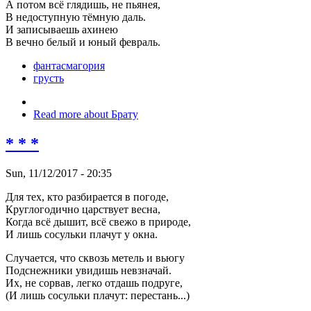
А потом всё глядишь, не пьянея,
В недоступную тёмную даль.
И записываешь ахинею
В вечно белый и юный февраль.
фантасмагория
грусть
Read more
about Брату
* * *
Sun, 11/12/2017 - 20:35
Для тех, кто разбирается в погоде,
Круглогодично царствует весна,
Когда всё дышит, всё свежо в природе,
И лишь сосульки плачут у окна.
Случается, что сквозь метель и вьюгу
Подснежники увидишь невзначай.
Их, не сорвав, легко отдашь подруге,
(И лишь сосульки плачут: перестань...)