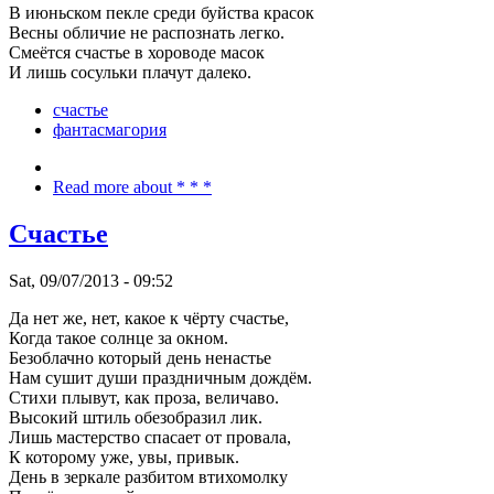
В июньском пекле среди буйства красок
Весны обличие не распознать легко.
Смеётся счастье в хороводе масок
И лишь сосульки плачут далеко.
счастье
фантасмагория
Read more
about * * *
Счастье
Sat, 09/07/2013 - 09:52
Да нет же, нет, какое к чёрту счастье,
Когда такое солнце за окном.
Безоблачно который день ненастье
Нам сушит души праздничным дождём.
Стихи плывут, как проза, величаво.
Высокий штиль обезобразил лик.
Лишь мастерство спасает от провала,
К которому уже, увы, привык.
День в зеркале разбитом втихомолку