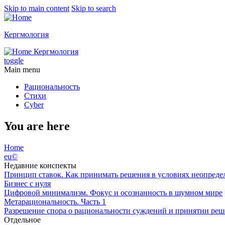
Skip to main content
Skip to search
Кергмология
Кергмология
toggle
Main menu
Рациональность
Стихи
Cyber
You are here
Home
eu©
Недавние конспекты
Принцип ставок. Как принимать решения в условиях неопреде
Бизнес с нуля
Цифровой минимализм. Фокус и осознанность в шумном мире
Метарациональность. Часть 1
Разрешение спора о рациональности суждений и принятии реше
Отдельное