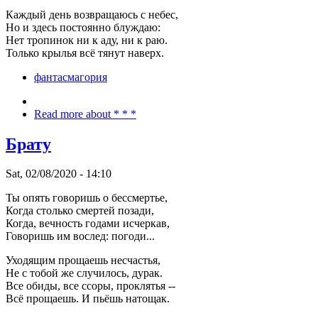
Каждый день возвращаюсь с небес,
Но и здесь постоянно блуждаю:
Нет тропинок ни к аду, ни к раю.
Только крылья всё тянут наверх.
фантасмагория
Read more
about * * *
Брату
Sat, 02/08/2020 - 14:10
Ты опять говоришь о бессмертье,
Когда столько смертей позади,
Когда, вечность годами исчеркав,
Говоришь им вослед: погоди...
Уходящим прощаешь несчастья,
Не с тобой же случилось, дурак.
Все обиды, все ссоры, проклятья --
Всё прощаешь. И пьёшь натощак.