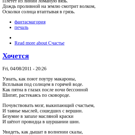
Плетёт из линий ломаную вязь.
Дождь проливной на землю смотрит волком,
Осколки солнца втаптывая в грязь.
фантасмагория
печаль
Read more
about Счастье
Хочется
Fri, 04/08/2011 - 20:26
Узнать, как поют поутру макароны,
Всплывая под солнцем в горячей воде.
Как пятна в глазах после ночи бессонной
Шипят, растекаясь по сковороде.
Почувствовать мозг, выкипающий счастьем,
И таянье мыслей, сошедших с вершин.
Безумие в запахе масляной краски
И шёпот провидца в шуршании шин.
Увидеть, как дышат в волнении скалы,