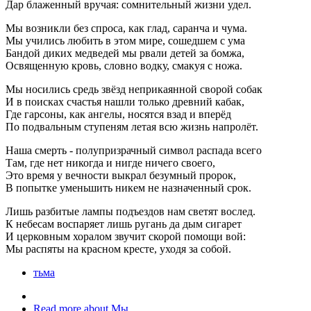
Дар блаженный вручая: сомнительный жизни удел.
Мы возникли без спроса, как глад, саранча и чума.
Мы учились любить в этом мире, сошедшем с ума
Бандой диких медведей мы рвали детей за бомжа,
Освященную кровь, словно водку, смакуя с ножа.
Мы носились средь звёзд неприкаянной сворой собак
И в поисках счастья нашли только древний кабак,
Где гарсоны, как ангелы, носятся взад и вперёд
По подвальным ступеням летая всю жизнь напролёт.
Наша смерть - полупризрачный символ распада всего
Там, где нет никогда и нигде ничего своего,
Это время у вечности выкрал безумный пророк,
В попытке уменьшить никем не назначенный срок.
Лишь разбитые лампы подъездов нам светят вослед.
К небесам воспаряет лишь ругань да дым сигарет
И церковным хоралом звучит скорой помощи вой:
Мы распяты на красном кресте, уходя за собой.
тьма
Read more
about Мы