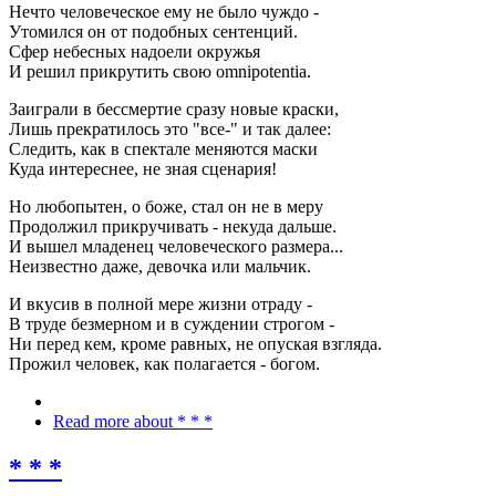
Нечто человеческое ему не было чуждо -
Утомился он от подобных сентенций.
Сфер небесных надоели окружья
И решил прикрутить свою omnipotentia.
Заиграли в бессмертие сразу новые краски,
Лишь прекратилось это "все-" и так далее:
Следить, как в спектале меняются маски
Куда интереснее, не зная сценария!
Но любопытен, о боже, стал он не в меру
Продолжил прикручивать - некуда дальше.
И вышел младенец человеческого размера...
Неизвестно даже, девочка или мальчик.
И вкусив в полной мере жизни отраду -
В труде безмерном и в суждении строгом -
Ни перед кем, кроме равных, не опуская взгляда.
Прожил человек, как полагается - богом.
Read more
about * * *
* * *