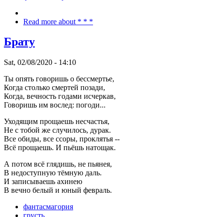
Read more
about * * *
Брату
Sat, 02/08/2020 - 14:10
Ты опять говоришь о бессмертье,
Когда столько смертей позади,
Когда, вечность годами исчеркав,
Говоришь им вослед: погоди...
Уходящим прощаешь несчастья,
Не с тобой же случилось, дурак.
Все обиды, все ссоры, проклятья --
Всё прощаешь. И пьёшь натощак.
А потом всё глядишь, не пьянея,
В недоступную тёмную даль.
И записываешь ахинею
В вечно белый и юный февраль.
фантасмагория
грусть