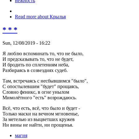
нежность
Read more
about Крылья
* * *
Sun, 12/08/2019 - 16:22
Я люблю вспоминать то, что не было,
И предсказывать то, что не будет,
И бродить по сплетениям неба,
Разбираясь в созвездиях судеб.
Там, встречаясь с несбывшимся "было",
С опостылевшим "будет" прощаясь,
Словно феникс, в огне унылом
Мимолётного "есть" возрождаюсь.
Всё, что есть, всё, что было и будет -
Только маски на вечном мгновенье,
За метелью из выцветших кружев
Ни вины не найти, ни прощенья.
магия